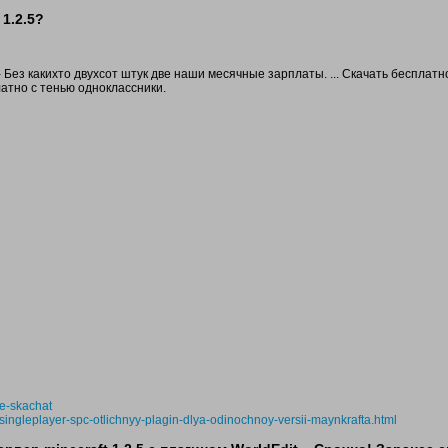
 1.2.5?
 - Без какихто двухсот штук две наши месячные зарплаты. ... Скачать бесплатн
платно с тенью одноклассники.
ie-skachat
-singleplayer-spc-otlichnyy-plagin-dlya-odinochnoy-versii-maynkrafta.html