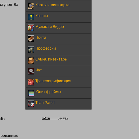
оступен Да
Карты и миникарта
Квесты
Музыка и Видео
Почта
Профессии
Сумка, инвентарь
Чат
Трансмогрификация
Юнит фреймы
Titan Panel
dit
цированные