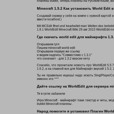
плагины bukkit, Теперь плагины на Русском языке, вз
Minecraft 1.5.2 Как установить World Edit 
Создавай сервер у себя на компе с нужной картой и 
ввести localhost )
Mit MCEdit ffnet und bearbeitet man Welten des beliebte
1.8.1 WorldEdit Minecraft Wiki 29 авг 2015 WorldEdit п
Где скачать world edit для майнкрафта 1.3
Открываем гугл
Пишем minecraft world edit
Открываем первую же ссылку
и видим надпись "Совместимо с 1.3.1"
что означает - для 1.3.2 версии нету
Спасибо, что прочитали новость про WorldEdit 5.5.7
1.6.2, а на главной все для Майнкрафт версий 1.5.2,
Ты не правильно ищешь! надо искоть SinglPlayerC
именно это ^^^
Дайте ссылку на WorldEdit для сервера min
Тя в гугле забанили
Игра Minecraft - майнкрафт паки текстур и читы, моды
bukkit Minecraft плагины .
Народ помогите я установил Плагин WorldEdi