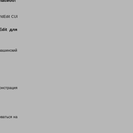
спасибо!
ldEdit CUI
Edit для
и вашинский
емонстрация
оваться на