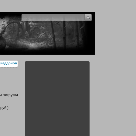
S аддонов
и загрузки
руб.):