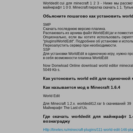
Worldedit cui для minecraft 1 2 3 - Ниже мы рас
майнкрафт 1 0 0. Minecraft пиратка скачать 1 1. Туп
Обьясните пошагово как установить world e
SMP
Скачать последнюю версию плагина.
Распаковать из архива файл WorldEdit.jar и поместить
Опционально, если вы хотите использовать скрипты 
"plugins/WorldEdit". Подробнее об установке и испо
Перезапустить сервер при необходимости.
SSP
Для установки WorldEdit в одиночную игру, нужно п
в себя возможности плагина WorldEdit
Now Donwload Online download world editor minecraft 
5049 Kb s.
Как устоновить world edit для одиночной 
Как называется мод в Minecraft 1.6.4
World Edit
Для Minecraft 1.2.x. worldedit12.rar b cкачиваний 39
Майнкрафт The Last of Us.
Где скачать worldedit для майнкрафт 1
вознаграджу
Http://linetes.ru/minecraft-plugins/111-world-edit-146-pl