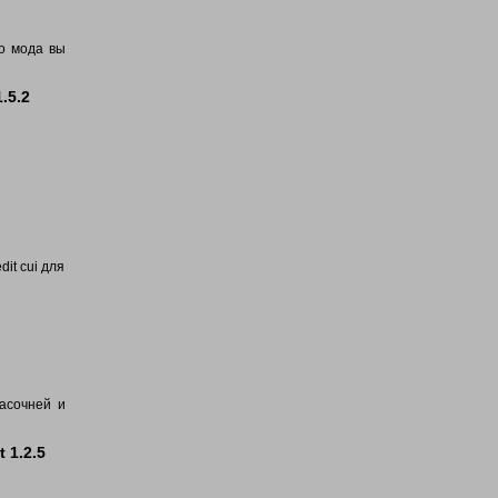
го мода вы
.5.2
dit cui для
расочней и
 1.2.5