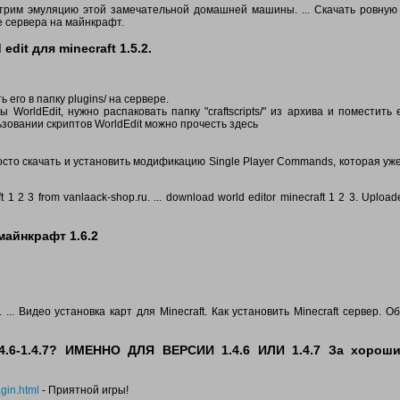
смотрим эмуляцию этой замечательной домашней машины. ... Скачать ровную
ые сервера на майнкрафт.
dit для minecraft 1.5.2.
 его в папку plugins/ на сервере.
WorldEdit, нужно распаковать папку "craftscripts/" из архива и поместить 
льзовании скриптов WorldEdit можно прочесть здесь
росто скачать и установить модификацию Single Player Commands, которая уж
1 2 3 from vanlaack-shop.ru. ... download world editor minecraft 1 2 3. Upload
майнкрафт 1.6.2
 . ... Видео установка карт для Minecraft. Как установить Minecraft сервер. 
.4.6-1.4.7? ИМЕННО ДЛЯ ВЕРСИИ 1.4.6 ИЛИ 1.4.7 За хорош
agin.html
- Приятной игры!