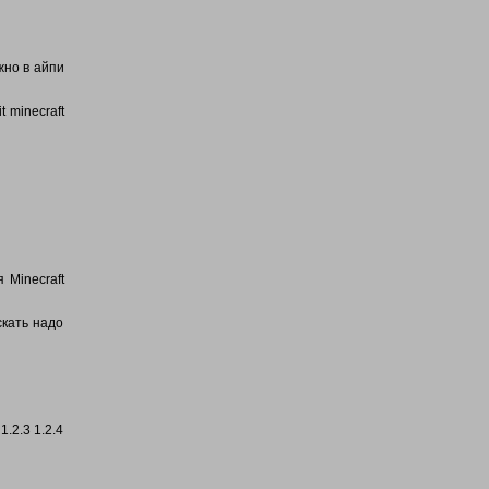
жно в айпи
t minecraft
 Minecraft
скать надо
1.2.3 1.2.4