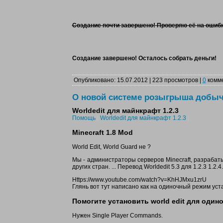
Создание почти завершено! Проверяю её на ошибк
Создание завершено! Осталось собрать деньги!
Опубликовано: 15.07.2012 | 223 просмотров |
0
комм
О новой системе розыгрыша добы
Worldedit для майнкрафт 1.2.3
Помощь
|
Worldedit для майнкрафт 1.2.3
|
Minecraft 1.8 Mod
World Edit, World Guard не ?
Мы - администраторы серверов Minecraft, разраба
других стран. ... Перевод Worldedit 5.3 для 1.2.3 1.2.4.
Https://www.youtube.com/watch?v=KhHJMxu1zrU
Глянь вот тут написано как на одиночный режим уст
Помогите установить world edit для одино
Нужен Single Player Commands.