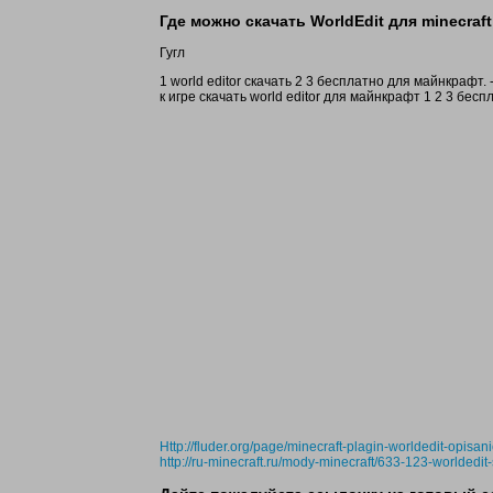
Где можно скачать WorldEdit для minecraft
Гугл
1 world editor скачать 2 3 бесплатно для майнкрафт.
к игре скачать world editor для майнкрафт 1 2 3 бес
Http://fluder.org/page/minecraft-plagin-worldedit-opisan
http://ru-minecraft.ru/mody-minecraft/633-123-worldedit