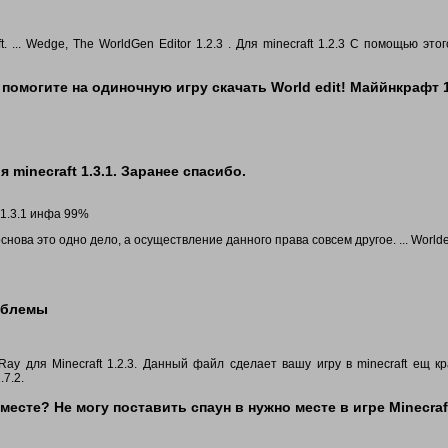
. ... Wedge, The WorldGen Editor 1.2.3 . Для minecraft 1.2.3 С помощью это
помогите на одиночную игру скачать World edit! Маййнкрафт 1
 minecraft 1.3.1. Заранее спасибо.
 1.3.1 инфа 99%
 основа это одно дело, а осуществление данного права совсем другое. ... Worlde
роблемы
y для Minecraft 1.2.3. Данный файл сделает вашу игру в minecraft ещ к
.7.2.
есте? Не могу поставить спаун в нужно месте в игре Minecraft