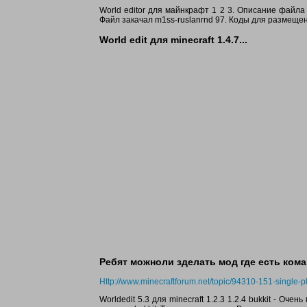
World editor для майнкрафт 1 2 3. Описание файл
Файл закачал m1ss-ruslanrnd 97. Коды для размеще
World edit для minecraft 1.4.7...
Ребят можноли зделать мод где есть команд
Http://www.minecraftforum.net/topic/94310-151-single-
Worldedit 5.3 для minecraft 1.2.3 1.2.4 bukkit - Оч