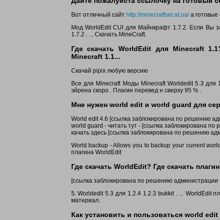
Дайте пожалуйста ссылочку на готовый сер
Вот отличный сайт
http://minecraftser.at.ua/
а готовые
Мод WorldEdit CUI для Майнкрафт 1.7.2. Если Вы 
1.7.2 . ... Скачать MineCraft.
Где скачать WorldEdit для Minecraft 1
Minecraft 1.1...
Скачай pipix любую версию
Все для Minecraft Моды Minecraft Worldedit 5.3 для 1
эйрена скоро . Плагин перевед н сверху 95 % .
Мне нужен world edit и world guard для сер
World edit 4.6 [ссылка заблокирована по решению а
world guard - читать тут - [ссылка заблокирована п
качать здесь [ссылка заблокирована по решению ад
World backup - Allows you to backup your current wor
плагина WorldEdit
Где скачать WorldEdit? Где скачать плагин
[ссылка заблокирована по решению администрации 
5. Worldedit 5.3 для 1.2.4 1.2.3 bukkit . ... World
материал.
Как установить и пользоваться world edit