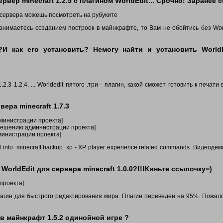
вер minecraft 1.2.5 с плагином WorldEdit... Срочно! Заранее 
 сервера можешь посмотреть на рубуките
занимаетесь созданием построек в майнкрафте, то Вам не обойтись без Wor
.1?И как его установить? Немогу найти и установить World
.2.3 1.2.4. ... Worldedit пятого .три - плагин, какой сможет готовить к печат
вера minecraft 1.7.3
дминистрации проекта]
о решению администрации проекта]
министрации проекта]
ld into .minecraft backup. xp - XP player experience related commands. Видеод
 WorldEdit для сервера minecraft 1.0.0?!!!Киньте ссылочку=)
проекта]
Edit плагин для быстрого редактирования мира. Плагин переведен на 95%. Пожал
 в майнкрафт 1.5.2 одинойной игре ?