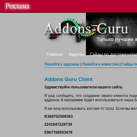
Главная
Аддоны
Гайды по достижениям
Перейти к аддонам
|
Перейти к новостям
|
Гайды п
Addons Guru Client
Здравствуйте пользователи нашего сайта.
Я рад сообщить, что создание своего клиента под
аддонов. В программе будет использоваться наша б
Я не хочу использовать хостинг от Ucoz. Если вы же
R369702508383
Z241847228730
E967768503678