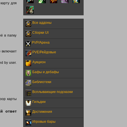
 карту для
Все аддоны
Сборки UI
её в папку
PVP/Арена
е включает
PVE/Рейдовые
Аукцион
ed by user.
Бафы и дебафы
Библиотеки
Всплывающие подсказки
Обзор карты
Гильдии
ий ответ
Достижения
Игровые бары