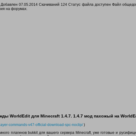
а Добавлен 07.05.2014 Скачиваний 124 Статус файла доступен Файл общед
ния на форумах.
ы WorldEdit для Minecraft 1.4.7. 1.4.7 мод пахожый на WorldE
player-commands-v47-official-download-spc-noclip/
)
ень много плагинов bukkit для вашего сервера Minecraft, уже готовые и русифи