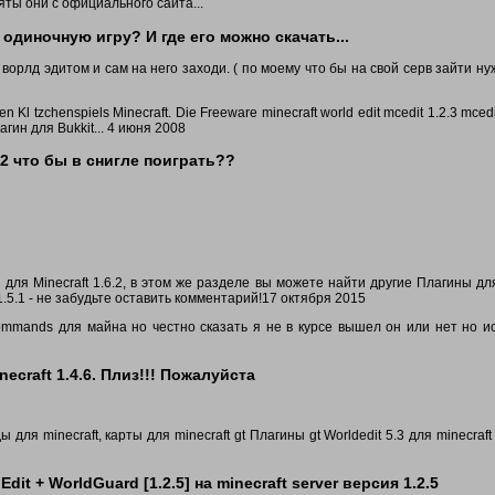
яты они с официального сайта...
в одиночную игру? И где его можно скачать...
ворлд эдитом и сам на него заходи. ( по моему что бы на свой серв зайти ну
n Kl tzchenspiels Minecraft. Die Freeware minecraft world edit mcedit 1.2.3 mcedi
лагин для Bukkit... 4 июня 2008
.2 что бы в снигле поиграть??
 для Minecraft 1.6.2, в этом же разделе вы можете найти другие Плагины для
 1.5.1 - не забудьте оставить комментарий!17 октября 2015
ommands для майна но честно сказать я не в курсе вышел он или нет но и
ecraft 1.4.6. Плиз!!! Пожалуйста
 для minecraft, карты для minecraft gt Плагины gt Worldedit 5.3 для minecraft 
t + WorldGuard [1.2.5] на minecraft server версия 1.2.5