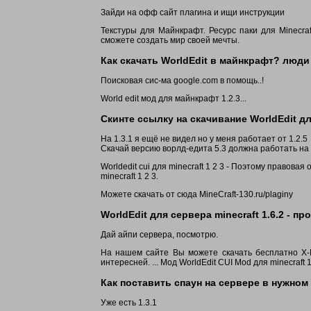
Зайди на офф сайт плагина и ищи инструкции
Текстуры для Майнкрафт. Ресурс паки для Minecraft
сможете создать мир своей мечты.
Как скачать WorldEdit в майнкрафт? люди 
Поисковая сис-ма google.com в помощь..!
World edit мод для майнкрафт 1.2.3...
Скинте ссылку на скачивание WorldEdit для
На 1.3.1 я ещё не видел но у меня работает от 1.2.5
Скачай версию ворлд-едита 5.3 должна работать на
Worldedit cui для minecraft 1 2 3 - Поэтому правовая
minecraft 1 2 3.
Можете скачать от сюда MineCraft-130.ru/plaginy
WorldEdit для сервера minecraft 1.6.2 - п
Дай айпи сервера, посмотрю.
На нашем сайте Вы можете скачать бесплатно X-Ra
интересней. ... Мод WorldEdit CUI Mod для minecraft 1
Как поставить спаун на сервере в нужном м
Уже есть 1.3.1