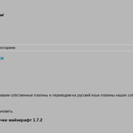
и!
ентариев
чи
тываем собственные плагины и переводим на русский язык плагины наших со
ановить.
чки майнкрафт 1.7.2