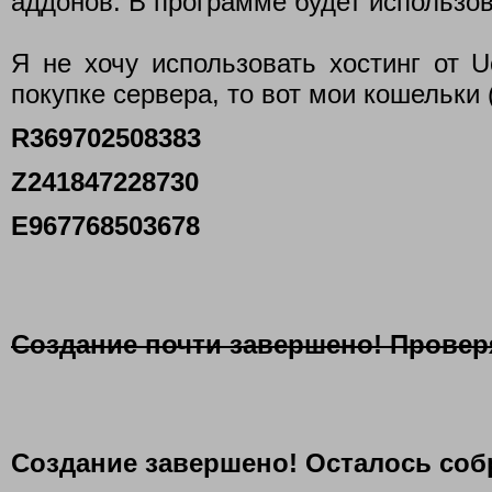
аддонов. В программе будет использо
Я не хочу использовать хостинг от 
покупке сервера, то вот мои кошельки 
R369702508383
Z241847228730
E967768503678
Создание почти завершено! Провер
Создание завершено! Осталось соб