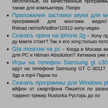
бесплатные, но качественные программ
также для компьютера. Попро
Приложения заставки звуки для м
программой для монтажа видео
Rsload.net/soft/editor/10312-sony-vegas-
Скачать opera на iphone 2g
-
Хочу п
ду маете стоит? Так я его хочу,только пот
Gta moscow на pc
-
Когда в Москве м
для PC и Hitman Absolution? Хитмана уже
Игры на телефон Samsung gt с30
идут на телефоне Samsung GT C-3011? Я
3gp и mp4 Парни по
Скачать программы для Windows ph
айфон от смартфона Пишется по разн
торрент-трекер Rustorka Русторь до по