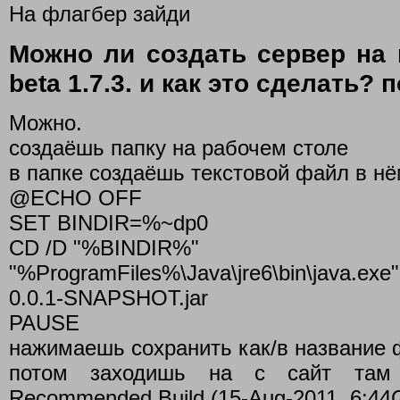
На флагбер зайди
Можно ли создать сервер на 
beta 1.7.3. и как это сделать? 
Можно.
создаёшь папку на рабочем столе
в папке создаёшь текстовой файл в н
@ECHO OFF
SET BINDIR=%~dp0
CD /D "%BINDIR%"
"%ProgramFiles%\Java\jre6\bin\java.exe
0.0.1-SNAPSHOT.jar
PAUSE
нажимаешь сохранить как/в название ф
потом заходишь на с сайт там 
Recommended Build (15-Aug-2011, 6:44G