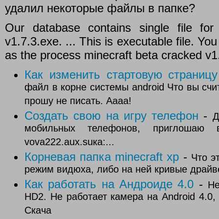
удалил некоторые файлы в папке?
Our database contains single file for
v1.7.3.exe. ... This is executable file. Yo
as the process minecraft beta cracked v1
Как изменить стартовую страниц
файл в корне системы android Что вы счи
прошу не писать. Аааа!
Создать свою на игру телефон
-
Д
мобильных телефонов, приглошаю 
vova222.aux.suка:...
Корневая папка minecraft xp
-
Что э
режим видюха, либо на ней кривые драйве
Как работать на Андроиде 4.0
-
Не
HD2. Не работает камера на Android 4.0
Скача