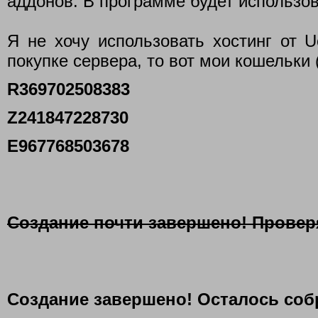
аддонов. В программе будет использо
Я не хочу использовать хостинг от 
покупке сервера, то вот мои кошельки 
R369702508383
Z241847228730
E967768503678
Создание почти завершено! Провер
Создание завершено! Осталось соб