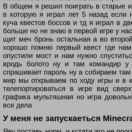
В общем я решил поиграть в старые и
в которую я играл лет 5 назад если
куча квестов боссов и тд я играл в д
больше но не знаю в первой игре у на
щит меч бронь остальная а во второй
хорошо помню первый квест где нам
опустили мост и нам нужно спуститьс
вродь болото ну и там командир у
спрашивает пароль ну а собираем там
мир мы открываем по ходу игры и в 
телепортироваться в игре вид сверх
графика мультяшная но игра довольн
все дела
У меня не запускаеться Minecr
Яву поставь норм, и кстати это не пр