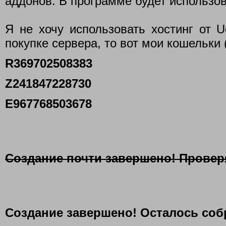
аддонов. В программе будет использо
Я не хочу использовать хостинг от 
покупке сервера, то вот мои кошельки 
R369702508383
Z241847228730
E967768503678
Создание почти завершено! Провер
Создание завершено! Осталось соб