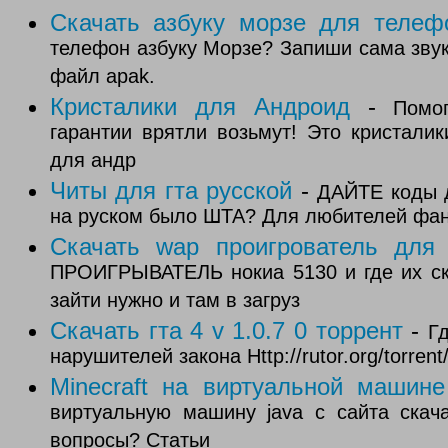
Скачать азбуку морзе для телеф
телефон азбуку Морзе? Запиши сама звуково
файл apak.
Кристалики для Андроид
-
Помо
гарантии врятли возьмут! Это кристали
для андр
Читы для гта русской
-
ДАЙТЕ коды д
на руском было ШТА? Для любителей фан
Скачать wap проигрователь для
ПРОИГРЫВАТЕЛЬ нокиа 5130 и где их ска
зайти нужно и там в загруз
Скачать гта 4 v 1.0.7 0 торрент
-
Гд
нарушителей закона Http://rutor.org/torrent
Minecraft на виртуальной машине
виртуальную машину java с сайта скача
вопросы? Cтатьи