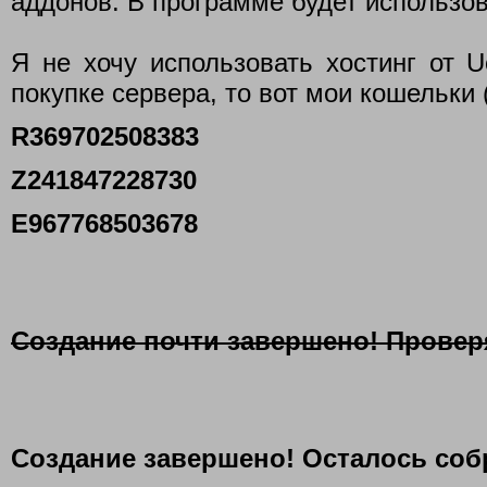
аддонов. В программе будет использо
Я не хочу использовать хостинг от 
покупке сервера, то вот мои кошельки 
R369702508383
Z241847228730
E967768503678
Создание почти завершено! Провер
Создание завершено! Осталось соб