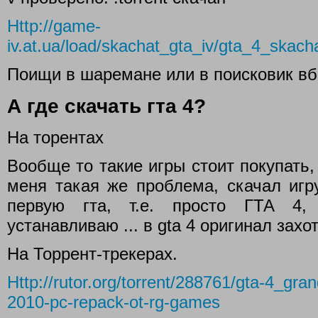
Http://game-
iv.at.ua/load/skachat_gta_iv/gta_4_skach
Поищи в шаремане или в поисковик вб
А где скачать гта 4?
На торентах
Вообще то такие игры стоит покупать, 
меня такая же проблема, скачал игру
первую гта, т.е. просто ГТА 4,
устанавливаю ... в gta 4 оригинал захо
На Торрент-трекерах.
Http://rutor.org/torrent/288761/gta-4_gran
2010-pc-repack-ot-rg-games