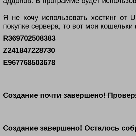
аддонов. В программе будет использо
Я не хочу использовать хостинг от 
покупке сервера, то вот мои кошельки 
R369702508383
Z241847228730
E967768503678
Создание почти завершено! Провер
Создание завершено! Осталось соб