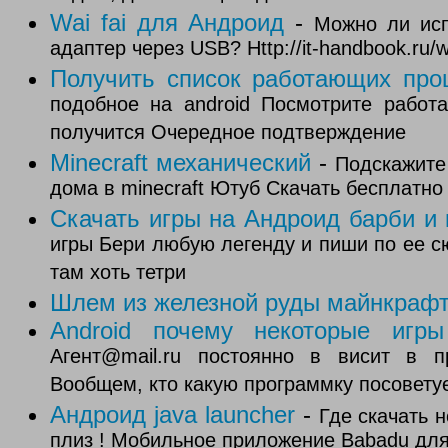
Wai fai для Андроид
-
Можно ли испо
адаптер через USB? Http://it-handbook.ru/w
Получить список работающих про
подобное на android Посмотрите работ
получится Очередное подтверждение
Minecraft механический
-
Подскажите
дома в minecraft Ютуб Скачать бесплатн
Скачать игры на Андроид барби и 
игры Бери любую легенду и пиши по ее сю
там хоть тетри
Шлем из железной руды майнкраф
Android почему некоторые игр
Агент@mail.ru постоянно в висит в п
Вообщем, кто какую программку посовету
Андроид java launcher
-
Где скачать 
плиз ! Мобильное приложение Babadu для A