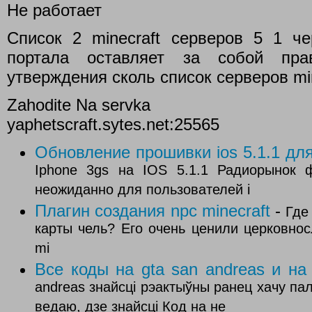
Не работает
Список 2 minecraft серверов 5 1 че
портала оставляет за собой пра
утверждения сколь список серверов min
Zahodite Na servka
yaphetscraft.sytes.net:25565
Обновление прошивки ios 5.1.1 для
Iphone 3gs на IOS 5.1.1 Радиорынок 
неожиданно для пользователей i
Плагин создания npc minecraft
-
Где
карты чель? Его очень ценили церковнос
mi
Все коды на gta san andreas и на
andreas знайсці рэактыўны ранец хачу па
ведаю, дзе знайсці Код на не