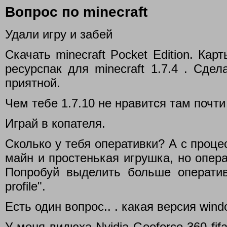
Вопрос по minecraft
Удали игру и забей
Скачать minecraft Pocket Edition. Кар
ресурспак для minecraft 1.7.4 . Сде
приятной.
Чем тебе 1.7.10 не нравится там почти
Играй в копателя.
Сколько у тебя оперативки? А с проце
майн и простенькая игрушка, но опер
Попробуй выделить больше оператив
profile".
Есть один вопрос.. . какая версия win
У меня видюха Nvidia Geoforce 360 fif