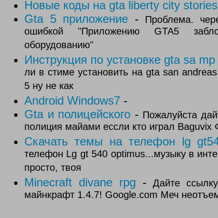
Новые коды на gta liberty city storie
Gta 5 приложение
-
Проблема. чер
ошибкой "Приложению GTA5 забло
оборудованию"
Инструкция по установке gta sa mp
ли в стиме установить на gta san andr
5 ну не как
Android Windows7
-
Gta и полицейского
-
Пожалуйста дай
полиция майами ессли кто играл Baguvix 
Скачать темы на телефон lg gt5
телефон Lg gt 540 optimus...музыку в инт
просто, твоя
Minecraft divane rpg
-
Дайте ссылку
майнкрафт 1.4.7! Google.com Меч неотъе