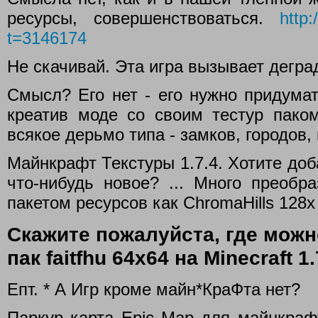
ресурсы, совершенствоваться.
http:
t=3146174
Не скачивай. Эта игра вызывает дегра
Смысл? Его нет - его нужно придумат
креатив моде со своим тестур паком
всякое дерьмо типа - замков, городов,
Майнкрафт Текстуры 1.7.4. Хотите до
что-нибудь новое? ... Много преобра
пакетом ресурсов как ChromaHills 128x 
Скажите пожалуйста, где можно
пак faitfhu 64х64 на Minecraft 1.
Епт. * А Игр кроме майн*КраФта нет?
Паркур карта Epic Map для майнкрафт.