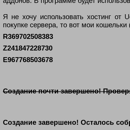
аддонов. В программе будет использо
Я не хочу использовать хостинг от 
покупке сервера, то вот мои кошельки 
R369702508383
Z241847228730
E967768503678
Создание почти завершено! Провер
Создание завершено! Осталось соб