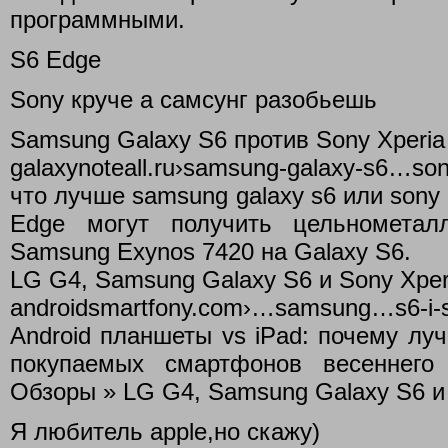
программными.
S6 Edge
Sony круче а самсунг разобьешь
Samsung Galaxy S6 против Sony Xperia 
galaxynoteall.ru›samsung-galaxy-s6…son
что лучше samsung galaxy s6 или sony x
Edge могут получить цельнометалл
Samsung Exynos 7420 на Galaxy S6.
LG G4, Samsung Galaxy S6 и Sony Xper
androidsmartfony.com›…samsung…s6-i-
Android планшеты vs iPad: почему лу
покупаемых смартфонов весеннего
Обзоры » LG G4, Samsung Galaxy S6 и 
Я любитель apple,но скажу)