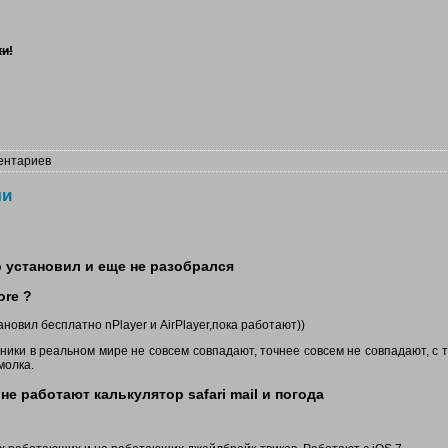
и!
ентариев
чи
о установил и еще не разобрался
ore ?
овил бесплатно nPlayer и AirPlayer,пока работают))
ники в реальном мире не совсем совпадают, точнее совсем не совпадают, с 
молка.
не работают калькулятор safari mail и погода