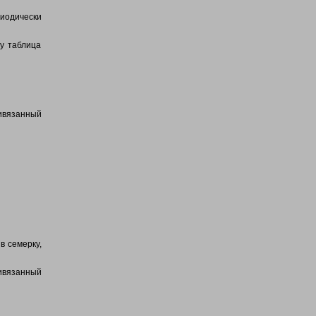
риодически
му таблица
ривязанный
в семерку,
ривязанный