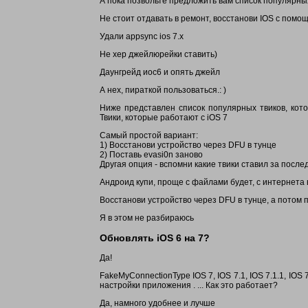
А пока позвольте предложить вам список популярны
Не стоит отдавать в ремонт, восстанови IOS с помощ
Удали appsync ios 7.x
Не хер джейлюрейки ставить)
Даунгрейд иос6 и опять джейл
А нех, пираткой пользоваться.: )
Ниже представлен список популярных твиков, кото
Твики, которые работают с iOS 7
Самый простой вариант:
1) Восстанови устройство через DFU в тунце
2) Поставь evasi0n заново
Другая опция - вспомни какие твики ставил за после
Андроид купи, проще с файлами будет, с интернета в
Восстанови устройство через DFU в тунце, а потом 
Я в этом не разбираюсь
Обновлять iOS 6 на 7?
Да!
FakeMyConnectionType IOS 7, IOS 7.1, IOS 7.1.1, IO
настройки приложения . ... Как это работает?
Да, намного удобнее и лучше