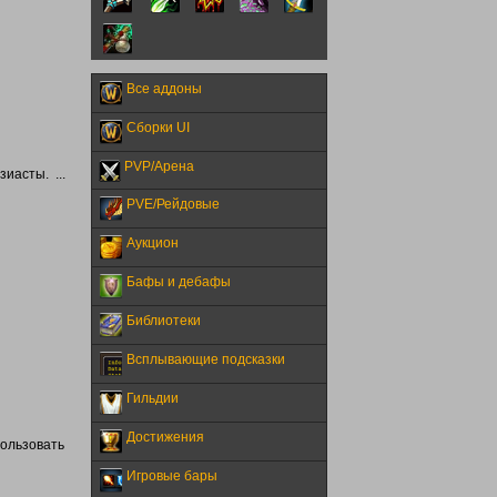
Все аддоны
Сборки UI
PVP/Арена
иасты. ...
PVE/Рейдовые
Аукцион
Бафы и дебафы
Библиотеки
Всплывающие подсказки
Гильдии
Достижения
пользовать
Игровые бары