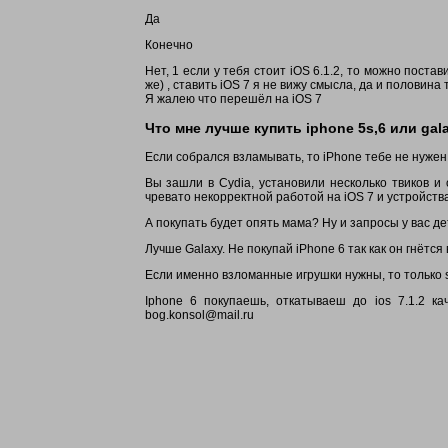
Да
Конечно
Нет, 1 если у тебя стоит iOS 6.1.2, то можно поста
же) , ставить iOS 7 я не вижу смысла, да и половина 
Я жалею что перешёл на iOS 7
Что мне лучше купить iphone 5s,6 или gal
Если собрался взламывать, то iPhone тебе не нужен,
Вы зашли в Cydia, установили несколько твиков и о
чревато некорректной работой на iOS 7 и устройств
А покупать будет опять мама? Ну и запросы у вас дет
Лучше Galaxy. Не покупай iPhone 6 так как он гнётся 
Если именно взломанные игрушки нужны, то только s5
Iphone 6 покупаешь, откатываеш до ios 7.1.2 к
bog.konsol@mail.ru