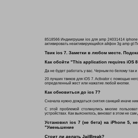
8518566 Индиигрушки ios для amp 24031414 iphone со
активировать неактивирующийся айфон 3g amp gt Поч
Твик ios 7. Заметки в любом месте. Подск
Как обойти "This application requires iOS 8
Да не будет работать у вас. Черным по белому так и
20 лучших твиков для iOS 7. Activator с помощью не
определенный жест или нажатие любой кнопки.
Как обновиться до ios 7?
Сначала нужно дождаться снятия санкций иначе ник
С этой проблемой столкнулись многие пользовате
устройствах. Как выяснилось, виноват в этом не сам
Установил ios 7 (не бета) на iPhone 5, н
"Уменьшение
Стоит ли делать JailBreak?