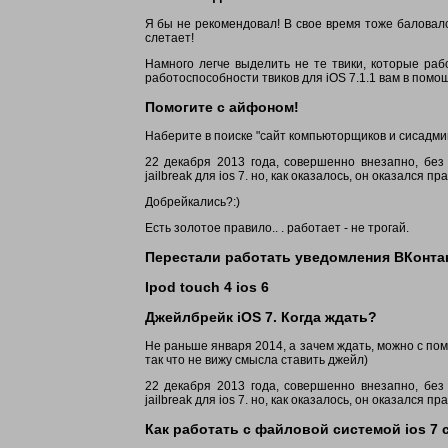
Я бы не рекомендовал! В свое время тоже баловал
слетает!
Намного легче выделить не те твики, которые раб
работоспособности твиков для iOS 7.1.1 вам в помощ
Помогите с айфоном!
Наберите в поиске "сайт компьюторщиков и сисадмино
22 декабря 2013 года, совершенно внезапно, без
jailbreak для ios 7. но, как оказалось, он оказался п
Добрейкались?:)
Есть золотое правило.. . работает - не трогай.
Перестали работать уведомления ВКонтакт
Ipod touch 4 ios 6
Джейлбрейк iOS 7. Когда ждать?
Не раньше января 2014, а зачем ждать, можно с пом
так что не вижу смысла ставить джейл)
22 декабря 2013 года, совершенно внезапно, без
jailbreak для ios 7. но, как оказалось, он оказался п
Как работать с файловой системой ios 7 