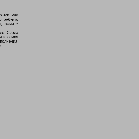
h или iPad
Попробуйте
т, зажмите
ate. Среда
ая и самая
ополнения,
о.