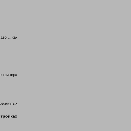
ео ... Как
е триггера
рейкнутых
стройках