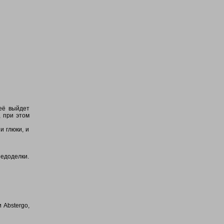
 её выйдет
, при этом
и глюки, и
недоделки.
 Abstergo,