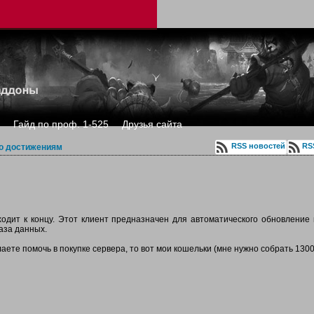
Гайд по проф. 1-525
Друзья сайта
RSS новостей
RS
о достижениям
ходит к концу. Этот клиент предназначен для автоматического обновление 
аза данных.
лаете помочь в покупке сервера, то вот мои кошельки (мне нужно собрать 1300