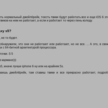
вить нормальный джейлбрейк, тоесть твики будут работать все и еще iOS 6 эт
твиков на нем не работает, а если и работает то через пень колоду.
axy s5?
 не то будет.
бнаружили, что они не работают или работают, но не все. ... А это, в сво
ах с 64-битной архитектурой процессора.
очки. S 5
в кармане)))
, иначе лучше iphone 6 ну или на крайняк 5s.
ачаешь джейлбрейк, там ставиш твики и все прекрасно работает, подро