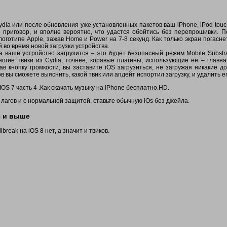
Cydia или после обновления уже установленных пакетов ваш iPhone, iPod touc
не приговор, и вполне вероятно, что удастся обойтись без перепрошивки. 
оготипе Apple, зажав Home и Power на 7-8 секунд. Как только экран погасне
 во время новой загрузки устройства.
а ваше устройство загрузится – это будет безопасный режим Mobile Substr
многие твики из Cydia, точнее, корявые плагины, использующие её – главн
в кнопку громкости, вы заставите iOS загрузиться, не загружая никакие д
 вы сможете выяснить, какой твик или апдейт испортил загрузку, и удалить ег
я IOS 7 часть 4 .Как скачать музыку на IPhone бесплатно.HD.
лагов и с нормальной защитой, ставьте обычную iOs без джейла.
8 и выше
break на iOS 8 нет, а значит и твиков.