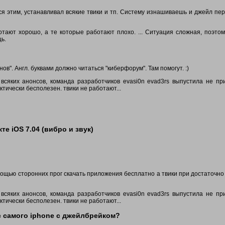
ся этим, устанавливал всякие твики и тп. Систему изнашиваешь и джейл пе
отают хорошо, а те которые работают плохо. ... Ситуация сложная, поэто
ь.
в". Англ. буквами должно читаться "киберфорум". Там помогут. :)
 всяких анонсов, команда разработчиков evasi0n evad3rs выпустила не п
рактически бесполезен. твики не работают...
е iOS 7.04 (вибро и звук)
ощью сторонних прог скачать приложения бесплатно а твики при достаточно 
 всяких анонсов, команда разработчиков evasi0n evad3rs выпустила не п
рактически бесполезен. твики не работают...
с самого iphone с джейлбрейком?