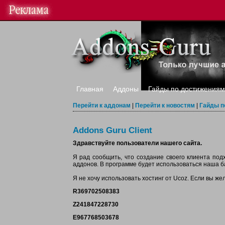
Главная
Аддоны
Гайды по достижениям
Перейти к аддонам
|
Перейти к новостям
|
Гайды п
Addons Guru Client
Здравствуйте пользователи нашего сайта.
Я рад сообщить, что создание своего клиента под
аддонов. В программе будет использоваться наша б
Я не хочу использовать хостинг от Ucoz. Если вы же
R369702508383
Z241847228730
E967768503678