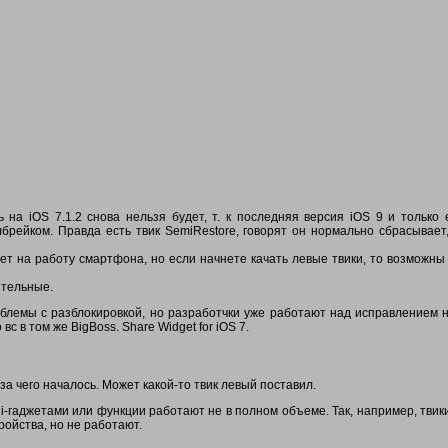
на iOS 7.1.2 снова нельзя будет, т. к последняя версия iOS 9 и только
лбрейком. Правда есть твик SemiRestore, говорят он нормально сбрасывает
ет на работу смартфона, но если начнете качать левые твики, то возможны 
ительные.
блемы с разблокировкой, но разработчки уже работают над исправлением 
с в том же BigBoss. Share Widget for iOS 7.
а чего началось. Может какой-то твик левый поставил.
 i-гаджетами или функции работают не в полном объеме. Так, например, твики
тройства, но не работают.