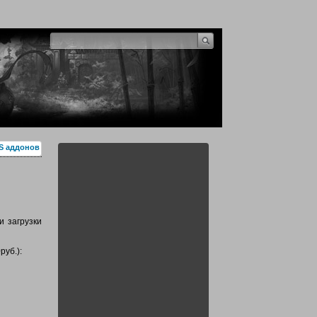
S аддонов
и загрузки
руб.):