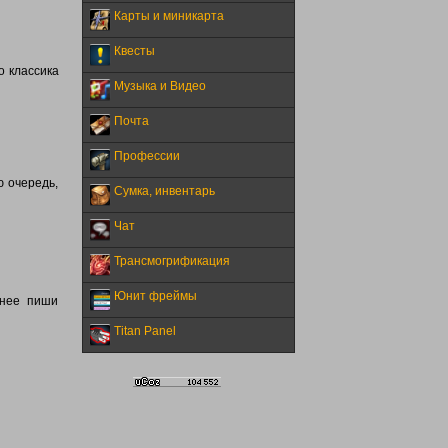
Карты и миникарта
Квесты
о классика
Музыка и Видео
Почта
Профессии
ю очередь,
Сумка, инвентарь
Чат
Трансмогрификация
Юнит фреймы
бнее пиши
Titan Panel