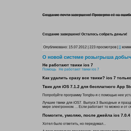
Создание почти завершено! Проверяю её на ошибк
Создание завершено! Осталось собрать деньги!
Опубликовано: 15.07.2012 | 223 просмотров |
0
комм
О новой системе розыгрыша добы
Не работают твики ios 7
Помощь
|
Не работают твики ios 7
|
Как удалить сразу все твики? ios 7 тольк
Твик для iOS 7.1.2 для бесплатного App St
Попробуйте программу Tongbu-я с помощью нее устан
Лучшие твики для iOS7. Выпуск 3 Выходные и празд
мире электронном. ... Если работает то можно и от с
Помогите, умоляю, после джейла ios 7.0.4 
Хотел было ответить, но передумал...