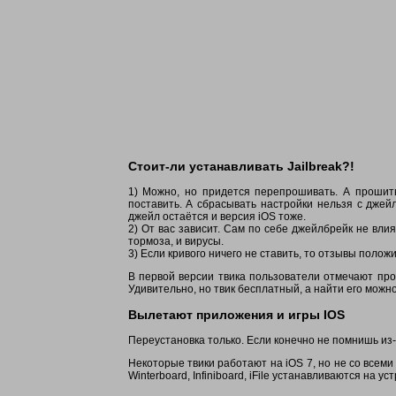
Стоит-ли устанавливать Jailbreak?!
1) Можно, но придется перепрошивать. А прошить 
поставить. А сбрасывать настройки нельзя с джей
джейл остаётся и версия iOS тоже.
2) От вас зависит. Сам по себе джейлбрейк не влия
тормоза, и вирусы.
3) Если кривого ничего не ставить, то отзывы полож
В первой версии твика пользователи отмечают про
Удивительно, но твик бесплатный, а найти его можно в
Вылетают приложения и игры IOS
Переустановка только. Если конечно не помнишь из-з
Некоторые твики работают на iOS 7, но не со всеми
Winterboard, Infiniboard, iFile устанавливаются на ус