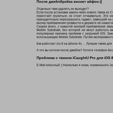
После джейлбрейка виснет айфон ((
Отдельно твик удалить не выходит?
Если после установки какого-либо нового твика из 
перестаёт грузиться, не стоит отчаиваться. Это 
принудительно перезагрузить гаджет, зависший на л
кнопку прибавления громкости и держите её нажатой
Скорее всего, с нажатой кнопкой прибавления звук
Mobile Substrate, без которой не могут работать 
популярная причина проблем с загрузкой iOS. Зажа
использующие Mobile Substrate. Путём экспериментов
Как работает ios 8 на iphone 4s. ... Лучшие твики дл
А что вы хотели после джейла? Хотите телефон без 
Проблема с твиком iCaughtU Pro для iOS 
E-Mail классный ;) Насколько я знаю, нормального Jail