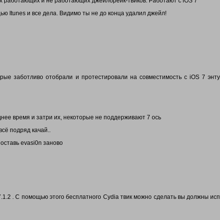
х работающих и не работающих джейлбрейк-твиков. Работают с iOS 7
ью Itunes и все дела. Видимо ты не до конца удалил джейл!
рые заботливо отобрали и протестировали на совместимость с iOS 7 энтуз
днее время и затри их, некоторые не поддерживают 7 ось
сё подряд качай..
поставь evasi0n заново
S 7.1.2 . С помощью этого бесплатного Cydia твик можно сделать вы должны ис