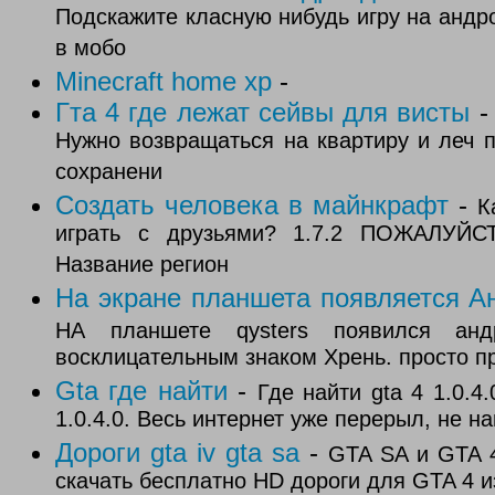
Подскажите класную нибудь игру на андро
в мобо
Minecraft home xp
-
Гта 4 где лежат сейвы для висты
Нужно возвращаться на квартиру и леч 
сохранени
Создать человека в майнкрафт
-
К
играть с друзьями? 1.7.2 ПОЖАЛУЙСТ
Название регион
На экране планшета появляется А
НА планшете qysters появился анд
восклицательным знаком Хрень. просто пр
Gta где найти
-
Где найти gta 4 1.0.4
1.0.4.0. Весь интернет уже перерыл, не на
Дороги gta iv gta sa
-
GTA SA и GTA 
скачать бесплатно HD дороги для GTA 4 и