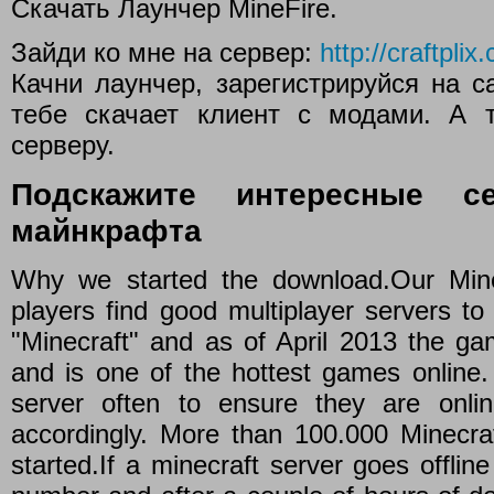
Скачать Лаунчер MineFire.
Зайди ко мне на сервер:
http://craftplix
Качни лаунчер, зарегистрируйся на с
тебе скачает клиент с модами. А 
серверу.
Подскажите интересные 
майнкрафта
Why we started the download.Our Minec
players find good multiplayer servers to
"Minecraft" and as of April 2013 the ga
and is one of the hottest games online
server often to ensure they are onl
accordingly. More than 100.000 Minecraf
started.If a minecraft server goes offline 