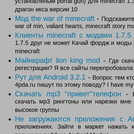
установленым portal gun) для minecraft 1
драгон икса версии 10
Мод the war of minecraft
-
Подскажите 
war of min, valiant hearts, minecraft story
Клиенты minecraft с модами 1.7.5
1.7.5 друг не может Качай фордж и моды 
minecraft
Майнкрафт lion king mod
-
Где ска
регестрации? Я все сайты перепробовала 
Рут для Android 3.2.1
-
Вопрос тем кт
4pda.ru пишут по этому поводу? I have my t
Скачать mp3 "привет"телефон
-
скачать мр3 рингтоны или нарезки мне
высокое группы
Не загружаются приложения с An
приложениях. Зайти в маркет нажать к