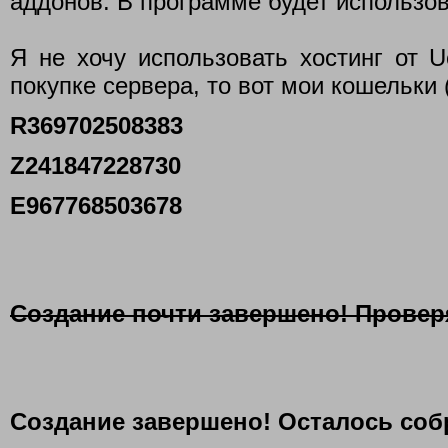
аддонов. В программе будет использо
Я не хочу использовать хостинг от 
покупке сервера, то вот мои кошельки 
R369702508383
Z241847228730
E967768503678
Создание почти завершено! Провер
Создание завершено! Осталось соб