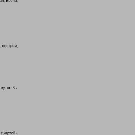
ия, Брони,
.. центром,
ому, чтобы
с картой -