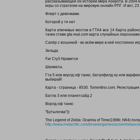
рассказывающей об истории мира Азерота. В 2004 к
игры со стратегии на мировую онлайн РПГ. И вот, 23
Флирт с девочками.
Которой у тя нет
Карта ключевых мостов в ГТА4 все 14 Карта районо
тачек стиви gta-real.com карта случайных персонаже
Сапёр с косынкой - во всём мире в неё постоянно игра
Зельда
Far Cry3 Нравится
Шахматы.
Гта 5 или ворлд оф танкс, баталфилд ну или варфее
выбирай!
Карта - страница - 8530. Torrentino.com. Регистрация В
Батла 3 или планетсайд 2
Ворлд оф танкс
"Бутылочка"))
The Legend of Zelda: Ocarina of Time(1998г, N64) по
http://www.metacritic.com/browse/games/score/metascor