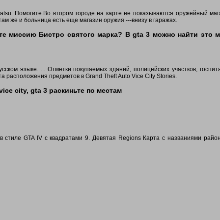
atsu. Помогите.Во втором городе на карте не показываются оружейный маг
 там же и больница есть еще магазин оружия ---внизу в гаражах.
те миссию Бистро святого марка? В gta 3 можно найти это 
ском языке. ... Отметки покупаемых зданий, полицейских участков, госпит
а расположения предметов в Grand Theft Auto Vice City Stories.
vice city, gta 3 раскиньте по местам
 в стиле GTA IV с квадратами 9. Девятая Regions Карта с названиями райо