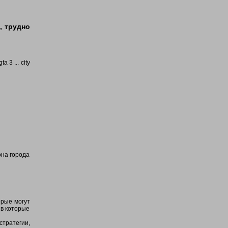
, трудно
 3 ... city
она города
орые могут
 в которые
стратегии,