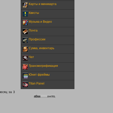
Карты и миникарта
Квесты
Музыка и Видео
Почта
Профессии
Сумка, инвентарь
Чат
Трансмогрификация
Юнит фреймы
Titan Panel
месяц за 3