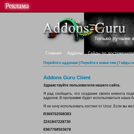
Главная
Аддоны
Гайды по достижениям
Перейти к аддонам
|
Перейти к новостям
|
Гайды п
Addons Guru Client
Здравствуйте пользователи нашего сайта.
Я рад сообщить, что создание своего клиента под
аддонов. В программе будет использоваться наша б
Я не хочу использовать хостинг от Ucoz. Если вы же
R369702508383
Z241847228730
E967768503678