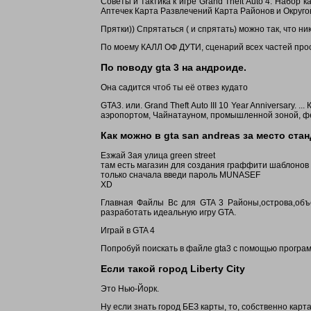
Советы и тактика к игре Grand Theft Auto 4. Набор
Аптечек Карта Развлечений Карта Районов и Округо
Прятки)) Спрятаться ( и спрятать) можно так, что ник
По моему КАЛЛ ОФ ДУТИ, сценарий всех частей прос
По поводу gta 3 на андроиде.
Она садится чтоб ты её отвез кудато
GTA3. или. Grand Theft Auto III 10 Year Anniversary. 
аэропортом, Чайнатауном, промышленной зоной, фе
Как можно в gta san andreas за место ст
Езжай 3ая улица green street
там есть магазин для создания граффити шаблонов
только сначала введи пароль MUNASEF
XD
Главная Файлы Вс для GTA 3 Районы,острова,объек
разработать идеальную игру GTA.
Играй в GTA 4
Попробуй поискать в файле gta3 с помощью програм
Если такой город Liberty City
Это Нью-Йорк.
Ну если знать город БЕЗ карты, то, собственно карта