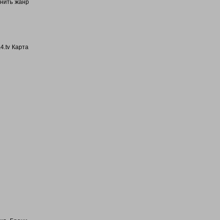
енить жанр
4.tv Карта