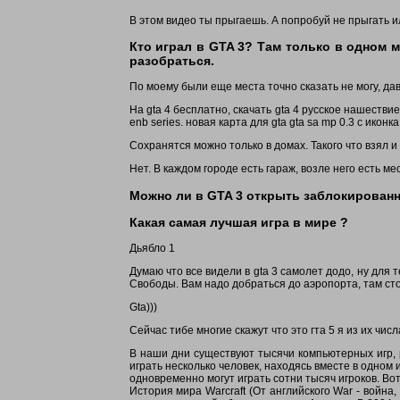
В этом видео ты прыгаешь. А попробуй не прыгать и
Кто играл в GTA 3? Там только в одном 
разобраться.
По моему были еще места точно сказать не могу, дав
На gta 4 бесплатно, скачать gta 4 русское нашествие г
enb series. новая карта для gta gta sa mp 0.3 c иконка
Сохранятся можно только в домах. Такого что взял и
Нет. В каждом городе есть гараж, возле него есть ме
Можно ли в GTA 3 открыть заблокированн
Какая самая лучшая игра в мире ?
Дьябло 1
Думаю что все видели в gta 3 самолет додо, ну для 
Свободы. Вам надо добраться до аэропорта, там сто
Gta)))
Сейчас тибе многие скажут что это гта 5 я из их числ
В наши дни существуют тысячи компьютерных игр, 
играть несколько человек, находясь вместе в одно
одновременно могут играть сотни тысяч игроков. Вот
История мира Warcraft (От английского War - война,