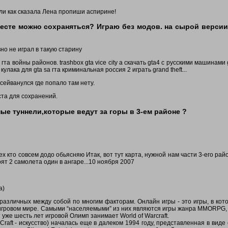
ли как сказала Лена пропиши аспирине!
месте можно сохраняться? Играю без модов. на сырой версии
но не играл в такую старину
та войны районов. trashbox gta vice city а скачать gta4 с русскими машинами gta
 кулака для gta sa гта криминальная россия 2 играть grand theft...
 сейванулся где попало там нету.
ста для сохранений.
ые туннели,которые ведут за горы в 3-ем районе ?
тех кто совсем додо обьясняю Итак, вот тут карта, нужной нам части 3-его рай
ят 2 самолета один в ангаре...10 ноября 2007
а)
различных между собой по многим факторам. Онлайн игры - это игры, в кот
м игровом мире. Самыми “населяемыми” из них являются игры жанра MMORPG,
 уже шесть лет игровой Олимп занимает World of Warcraft.
 Craft - искусство) началась еще в далеком 1994 году, представленная в виде 