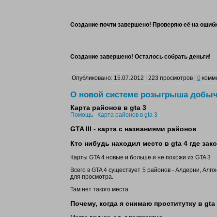
Создание почти завершено! Проверяю её на ошибк
Создание завершено! Осталось собрать деньги!
Опубликовано: 15.07.2012 | 223 просмотров |
0
комм
О новой системе розыгрыша добы
Карта районов в gta 3
Помощь
|
Карта районов в gta 3
|
GTA III - карта с названиями районов
Кто нибудь находил место в gta 4 где зак
Карты GTA 4 новые и больше и не похожи из GTA 3
Всего в GTA 4 существует 5 районов - Алдерни, Алгон
для просмотра.
Там нет такого места
Почему, когда я снимаю проститутку в gt