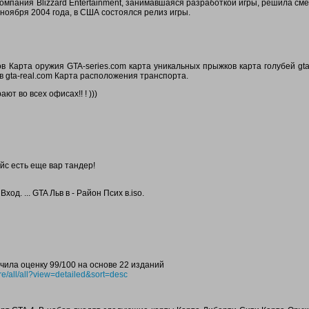
омпания Blizzard Entertainment, занимавшаяся разработкой игры, решила см
 ноября 2004 года, в США состоялся релиз игры.
в Карта оружия GTA-series.com карта уникальных прыжков карта голубей gta
в gta-real.com Карта расположения транспорта.
ют во всех офисах!! ! )))
йс есть еще вар тандер!
ход. ... GTA Льв в - Район Псих в.iso.
лучила оценку 99/100 на основе 22 изданий
e/all/all?view=detailed&sort=desc