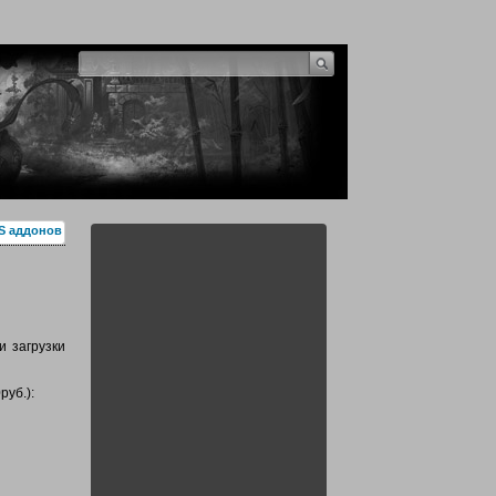
S аддонов
и загрузки
руб.):