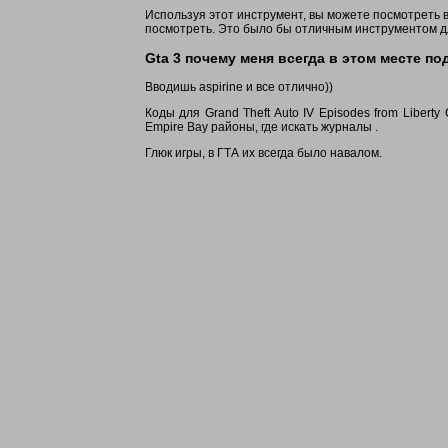
Используя этот инструмент, вы можете посмотреть в 
посмотреть. Это было бы отличным инструментом дл
Gta 3 почему меня всегда в этом месте п
Вводишь aspirine и все отлично))
Коды для Grand Theft Auto IV Episodes from Liberty
Empire Bay районы, где искать журналы .
Глюк игры, в ГТА их всегда было навалом.