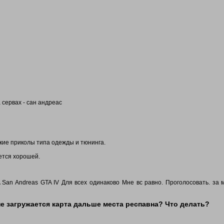
а сервах - сан андреас
сякие приколы типа одежды и тюнинга.
жется хорошей.
TA San Andreas GTA IV Для всех одинаково Мне вс равно. Проголосовать. за 
 не загружается карта дальше места респавна? Что делать?