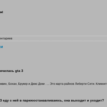
и!
ентариев
чи
ончилась gta 3
квин, Бохан, Брукер и Дюкс Доки . ... Это карта райнов Либерти Сити. Кликнит
a 3 еду с ней в паркюостанавливаюсь, она выходит и уходит?