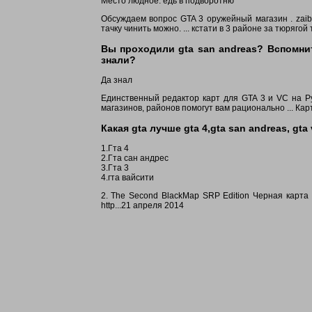
Место людное. едь в подворотню
Обсуждаем вопрос GTA 3 оружейный магазин . zaib
тачку чинить можно. ... кстати в 3 районе за тюрягой
Вы проходили gta san andreas? Вспомни
знали?
Да знал
Единственный редактор карт для GTA 3 и VC на Рус
магазинов, районов помогут вам рационально ... Карт
Какая gta лучше gta 4,gta san andreas, gta 
1.Гта 4
2.Гта сан андрес
3.Гта 3
4.гта вайсити
2. The Second BlackMap SRP Edition Черная карта
http...21 апреля 2014