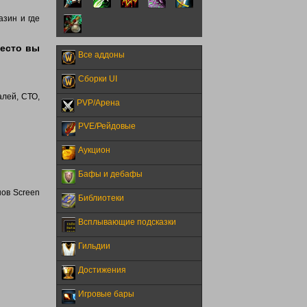
азин и где
место вы
Все аддоны
Сборки UI
алей, СТО,
PVP/Арена
PVE/Рейдовые
Аукцион
Бафы и дебафы
нов Screen
Библиотеки
Всплывающие подсказки
Гильдии
Достижения
Игровые бары