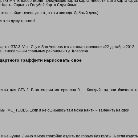
 карт GTA 4. В набор входят следующие карты Карта Либерти Сити Карта Оруж
в Карта Скрытых Голубей Карта Случайных...
то не найдет очень долго , а то и никогда. Добрый день)
то за душу трогает!
... Карты GTA 3, Vice City и San Andreas в высоком разрешении22 декабря 2012. .
шенебельным спальным районом и т.д. Классика.
андартного граффити нарисовать свое
ты для GTA 3. В категории материалов 0. ... Каждый год они близки к т
мы IMG_TOOLS. Если я не ошибаюсь там можа найти и заменить на свои.
 и не нужна. Лично я могу спокойно ездить по городу без карты. А если ездить 