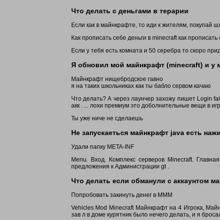
Что делать с деньгами в терарии
Если как в майнкрафте, то иди к жителям, покупай ш
Как прописать себе деньги в minecraft как прописать 
Если у тебя есть комната и 50 серебра то скоро прид
Я обновил мой майнкрафт (minecraft) и у 
Майнкрафт нищебродское гавно
я на таких школьниках как ты бабло сервом качаю
Что делать? А через лаунчер захожу пишет Login fai
акк . ... лохи премиум это доболнительные вещи в игр
Ты уже ниче не сделаешь
Не запускаеться майнкрафт java есть наж
Удали папку META-INF
Menu. Вход. Комплекс серверов Minecraft. Главн
предложения к Администрации gt .
Что делать если обманули с аккаунтом ма
Попробовать закинуть денег в МММ
Vehicles Mod Minecraft Майнкрафт на 4 Игрока, Май
зав л в доме курятник было нечего делать, и я бросал