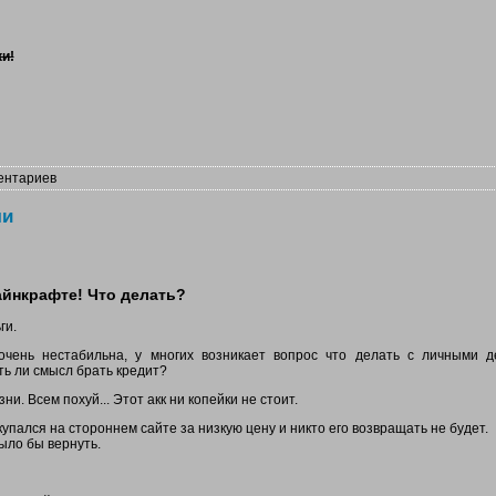
и!
ентариев
чи
айнкрафте! Что делать?
ги.
 очень нестабильна, у многих возникает вопрос что делать с личными д
ть ли смысл брать кредит?
ни. Всем похуй... Этот акк ни копейки не стоит.
купался на стороннем сайте за низкую цену и никто его возвращать не будет.
ыло бы вернуть.