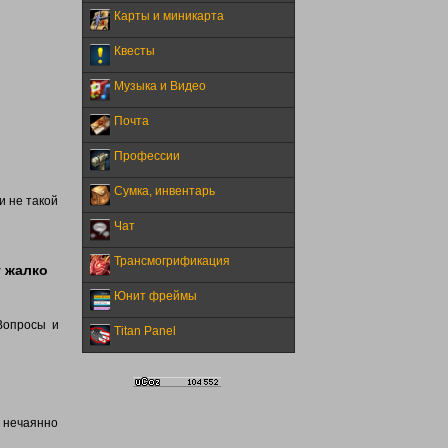
Карты и миникарта
Квесты
Музыка и Видео
Почта
Профессии
Сумка, инвентарь
и не такой
Чат
Трансмогрификация
г жалко
Юнит фреймы
 Вопросы и
Titan Panel
, нечаянно