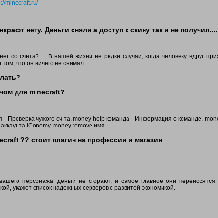
p://minecraft.ru/
рафт нету. Деньги сняли а доступ к скину так и не получил....
ег со счета? ... В нашей жизни не редки случаи, когда человеку вдруг при
 том, что он ничего не снимал.
елать?
чом для minecraft?
я - Проверка чужого сч та. money help команда - Информация о команде. mon
 аккаунта iConomy. money remove имя ...
ecraft ?? стоит плагин на профессии и магазин
ашего персонажа, деньги не сгорают, и самое главное они переносятся к
кой, укажет список надежных серверов с развитой экономикой.