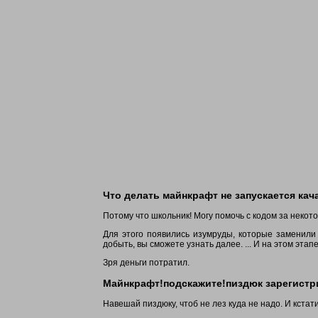
Что делать майнкрафт не запускается кача
Потому что школьник! Могу помочь с кодом за некот
Для этого появились изумруды, которые заменили 
добыть, вы сможете узнать далее. ... И на этом эт
Зря деньги потратил.
Майнкрафт!подскажите!пиздюк зарегистри
Навешай пиздюку, чтоб не лез куда не надо. И кстати