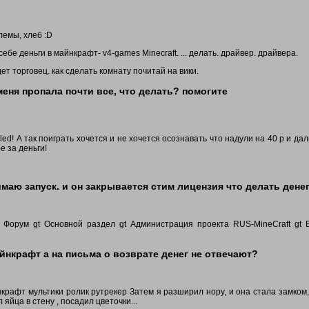
лемы, хлеб :D
себе деньги в майнкрафт- v4-games Minecraft. ... делать. драйвер. драйвера.
ет торговец. как сделать комнату почитай на вики.
меня пропала почти все, что делать? помогите
led! А так поиграть хочется и не хочется осознавать что надули на 40 р и дал
е за деньги!
имаю запуск. и он закрывается стим лицензия что делать дене
ая Форум gt Основной раздел gt Администрация проекта RUS-MineCraft gt
йнкрафт а на письма о возврате денег не отвечают?
нкрафт мультики ролик рутрекер Затем я разширил нору, и она стала замком
 яйца в стену , посадил цветочки...