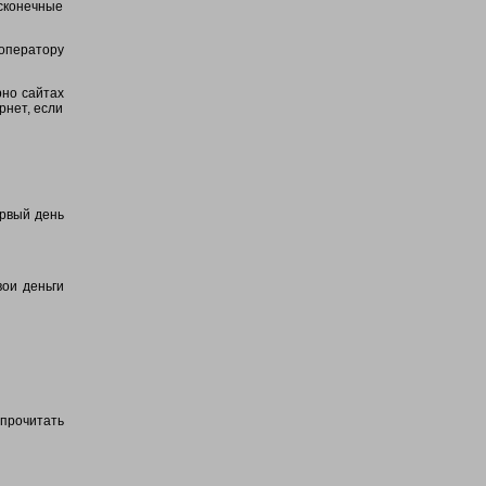
есконечные
 оператору
рно сайтах
рнет, если
ервый день
вои деньги
 прочитать