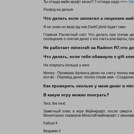
Ты откуда майн крафт качал? ? отсюда надо >>>-
htt
Развод на деньги.
Что делать если заплатил а лицензии майнк
Я не знаю но веди гду ник DarkCybrid будет скин
Главная Расчетный счет Что делать при утечке ден
сообщение о снятии денег с его счета или карты, при
Не работает minecraft на Radeon R7,что д
Что делать, если тебя обманули с gift клю
Не покупать больше у него
Money - Проверка баланса денег на счету. money им
кол-во - Перевод денег. money create имя - Создание
Как проверить сколько у меня денег в min
В какую игру можно поиграть?
Tera: the next
Заметный плюс в игре Майнкрафт, после смерти в
Мониторинг серверов Minecraft майнкрафт с экономи
Fallout 4
Ведьмак 3