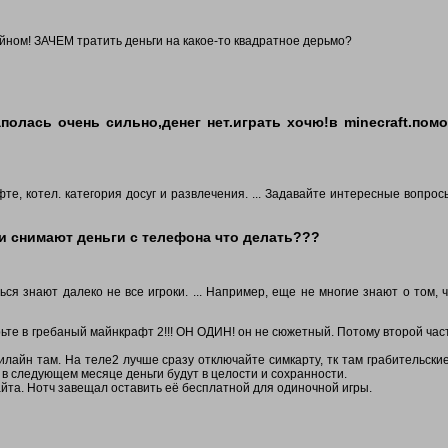
айном! ЗАЧЕМ тратить деньги на какое-то квадратное дерьмо?
полась очень сильно,денег нет.играть хочю!в minecraft.помо
те, котел. категория досуг и развлечения. ... Задавайте интересные вопрос
и снимают деньги с телефона что делать???
ся знают далеко не все игроки. ... Например, еще не многие знают о том, 
ерьте в гребаный майнкрафт 2!!! ОН ОДИН! он не сюжетный. Потому второй час
илайн там. На теле2 лучше сразу отключайте симкарту, тк там грабительски
, в следующем месяце деньги будут в целости и сохранности.
йта. Нотч завещал оставить её бесплатной для одиночной игры.