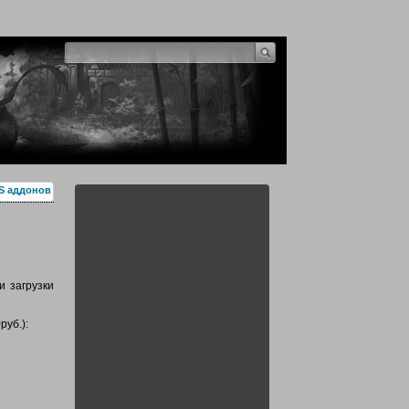
S аддонов
и загрузки
руб.):