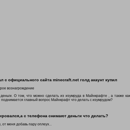
л с официального сайта minecraft.net голд акаунт купил
орое вознагрождение
деньги. О том, что можно сделать из изумруда в Майнкрафте , а также как
апе поднимается главный вопрос Майнкрафт что делать с изумрудом?
ровался,а с телефона снимают деньги что делать?
, от меня добавь пару оплеух...