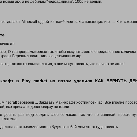
 новый акк, а не дебилам "недоадминам". 100р не деньги.
е делают Minecraft одной из наиболее захватывающих игр. ... Как сохран
те
нечно же.
ервер, Он запрограммировал так, чтобы покупать могло определенное количест
нкрафт Берешь значит ник с лецензионных игр.
ать, так как ты сам заплатил, а они могут сказать, что не чего не дали!
нкрафт в Play market но потом удалила КАК ВЕРНУТЬ ДЕ
а Minecraft серверов ... Заказать Майнкрафт хостинг сейчас. Все вполне прост
ой, все прислали денег сверху не взяли.
о десять раз подтвердить свое согласие. так что не заливай. просто ку
т платежа.
та должна остаться=>её можно будет в любой момент оттуда скачать