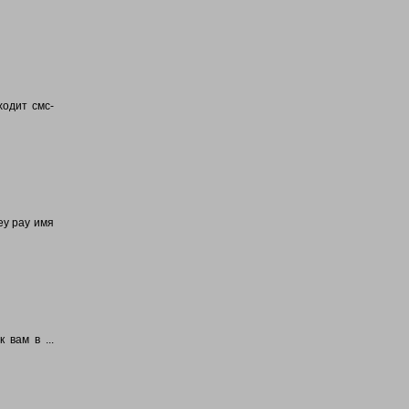
ходит смс-
ey pay имя
 вам в ...