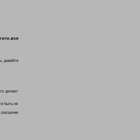
гите.вся
ы, давайте
что делает
ти быть не
е расценки