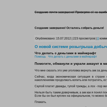
Создание почти завершено! Проверяю её на ошибк
Создание завершено! Осталось собрать деньги!
Опубликовано: 15.07.2012 | 223 просмотров |
0
комм
О новой системе розыгрыша добы
Что делать с деньгами в майнкрафт
Помощь
|
Что делать с деньгами в майнкрафт
|
Помогите, обманули и украли аккаунт в м
Что мне сказать это уже уголовка вернуть акк за день
Сейчас, когда экономическая ситуация в стране
накоплениями продолжать копить или потратить, ес
Скупой платит дважды, тупой трижды, а лох - пор жиз
Нельзя быть таким доверчивым, а акк как я понял по
Если бы он был куплен на официальном, то можно б
Плакать.