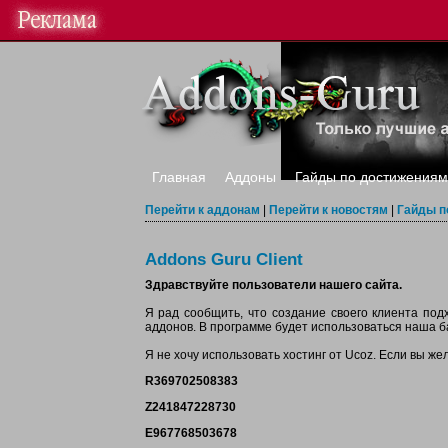
Главная
Аддоны
Гайды по достижениям
Перейти к аддонам
|
Перейти к новостям
|
Гайды п
Addons Guru Client
Здравствуйте пользователи нашего сайта.
Я рад сообщить, что создание своего клиента под
аддонов. В программе будет использоваться наша б
Я не хочу использовать хостинг от Ucoz. Если вы же
R369702508383
Z241847228730
E967768503678