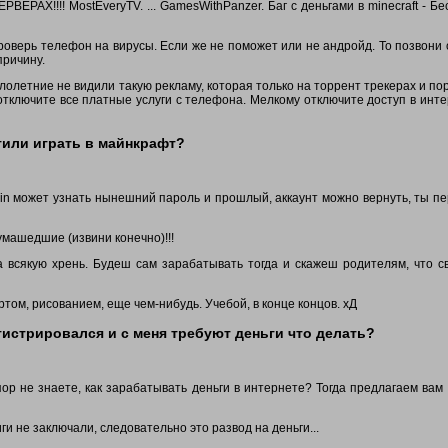
РАХ!!!! MostEveryTV. ... GamesWithPanzer. Баг с деньгами в minecraft - Б
проверь телефон на вирусы. Если же не поможет или не андройд. То позвони
причину.
лолетние не видили такую рекламу, которая только на торрент трекерах и по
отключите все платные услуги с телефона. Мелкому отключите доступ в инте
тили играть в майнкрафт?
in может узнать нынешний пароль и прошлый, аккаунт можно вернуть, ты п
машедшие (извини конечно)!!!
 всякую хрень. Будеш сам зарабатывать тогда и скажеш родителям, что с
том, рисованием, еще чем-нибудь. Учебой, в конце концов. хД
гистрировался и с меня требуют деньги что делать?
 пор не знаете, как зарабатывать деньги в интернете? Тогда предлагаем вам
ги не заключали, следовательно это развод на деньги...