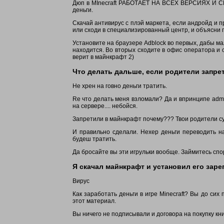
Дюп в MInecraft РАБОТАЕТ НА ВСЕХ ВЕРСИЯХ И СЕРВЕ
деньги.
Скачай антивирус с плэй маркета, если андройд и 
или сходи в специализированный центр, и объясни 
Установите на браузере Adblock во первых, дабы ма
находится. Во вторых сходите в офис оператора и 
верит в майнкрафт 2)
Что делать дальше, если родители запре
Не хрен на говно деньги тратить.
Re что делать меня взломали? Да и впринципе adm
на сервере.... небойся.
Запретили в майнкрафт почему??? Твои родители су
И правильно сделали. Нехер деньги переводить на
будеш тратить.
Да бросайте вы эти игрульки вообще. Займитесь спор
Я скачал майнкрафт и установил его заре
Вирус
Как заработать деньги в игре Minecraft? Вы до сих
этот материал.
Вы ничего не подписывали и договора на покупку кни