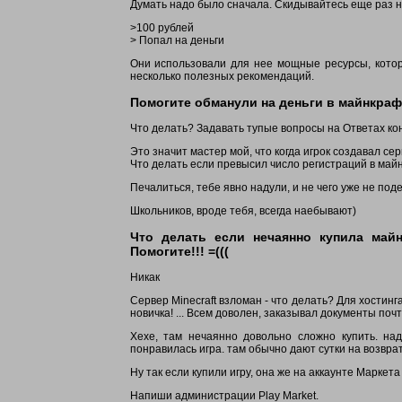
Думать надо было сначала. Скидывайтесь еще раз на
>100 рублей
> Попал на деньги
Они использовали для нее мощные ресурсы, которы
несколько полезных рекомендаций.
Помогите обманули на деньги в майнкраф
Что делать? Задавать тупые вопросы на Ответах ко
Это значит мастер мой, что когда игрок создавал с
Что делать если превысил число регистраций в май
Печалиться, тебе явно надули, и не чего уже не подел
Школьников, вроде тебя, всегда наебывают)
Что делать если нечаянно купила май
Помогите!!! =(((
Никак
Сервер Minecraft взломан - что делать? Для хостинг
новичка! ... Всем доволен, заказывал документы почт
Хехе, там нечаянно довольно сложно купить. над
понравилась игра. там обычно дают сутки на возвра
Ну так если купили игру, она же на аккаунте Марке
Напиши администрации Play Market.