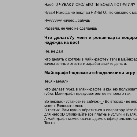
Наёб :D ЧУВАК И СКОЛЬКО ТЫ БОБЛА ПОТРАТИЛ?
Чувак! Никогда не покупай НИЧЕГО, что связано с м
Нуууууууу ничего... забудь
Развели, не чего не сделаешь
Что делать?у меня игровая-карта поцара
надежда на вас!
Не, не дам
Что делать с котлом в майнкрафте? тэги в майнкраф
качественные ответы и зарабатывайте деньги.
Майнкрафт!подскажите!подключили игру 
Тебя наебали
Что делает губка в Майнкрафте и как ею пользовать
губка. Майнкрафт предусмотрел ее непросто так.
Во первых - установите адблок -_- Во вторых - не в
может. Включите моск.
В третих. Вам нужно обратиться к оператору. Мтс б
для него xD Отключайте все платные услуги и вуаля
А майнкрафт можно скачать даже с официального са
Так то.